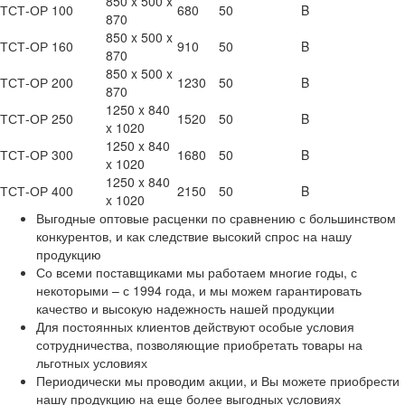
850 x 500 x
ТСТ-ОР 100
680
50
B
870
850 x 500 x
ТСТ-ОР 160
910
50
B
870
850 x 500 x
ТСТ-ОР 200
1230
50
B
870
1250 x 840
ТСТ-ОР 250
1520
50
B
x 1020
1250 x 840
ТСТ-ОР 300
1680
50
B
x 1020
1250 x 840
ТСТ-ОР 400
2150
50
B
x 1020
Выгодные оптовые расценки по сравнению с большинством
конкурентов, и как следствие высокий спрос на нашу
продукцию
Со всеми поставщиками мы работаем многие годы, с
некоторыми – с 1994 года, и мы можем гарантировать
качество и высокую надежность нашей продукции
Для постоянных клиентов действуют особые условия
сотрудничества, позволяющие приобретать товары на
льготных условиях
Периодически мы проводим акции, и Вы можете приобрести
нашу продукцию на еще более выгодных условиях