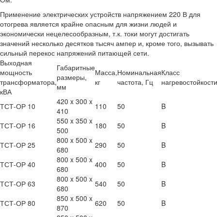
Применение электрических устройств напряжением 220 В для
отогрева является крайне опасным для жизни людей и
экономически нецелесообразным, т.к. токи могут достигать
значений несколько десятков тысяч ампер и, кроме того, вызывать
сильный перекос напряжений питающей сети.
Выходная
Габаритные
мощность
Масса,
Номинальная
Класс
размеры,
трансформатора,
кг
частота, Гц
нагревостойкост
мм
кВА
420 x 300 x
ТСТ-ОР 10
110
50
B
410
550 x 350 x
ТСТ-ОР 16
180
50
B
500
800 x 500 x
ТСТ-ОР 25
290
50
B
680
800 x 500 x
ТСТ-ОР 40
400
50
B
680
800 x 500 x
ТСТ-ОР 63
540
50
B
680
850 x 500 x
ТСТ-ОР 80
620
50
B
870