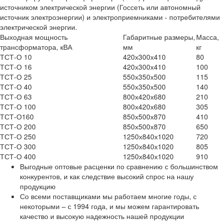
источником электрической энергии (Госсеть или автономный
источник электроэнергии) и электроприемниками - потребителями
электрической энергии.
Выходная мощность
Габаритные размеры,
Масса,
трансформатора, кВА
мм
кг
ТСТ-О 10
420х300х410
80
ТСТ-О 16
420х300х410
100
ТСТ-О 25
550х350х500
115
ТСТ-О 40
550х350х500
140
ТСТ-О 63
800х420х680
210
ТСТ-О 100
800х420х680
305
ТСТ-О160
850х500х870
410
ТСТ-О 200
850х500х870
650
ТСТ-О 250
1250х840х1020
720
ТСТ-О 300
1250х840х1020
805
ТСТ-О 400
1250х840х1020
910
Выгодные оптовые расценки по сравнению с большинством
конкурентов, и как следствие высокий спрос на нашу
продукцию
Со всеми поставщиками мы работаем многие годы, с
некоторыми – с 1994 года, и мы можем гарантировать
качество и высокую надежность нашей продукции