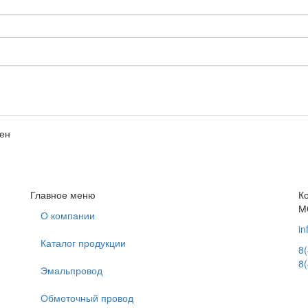
сен
Главное меню
К
МО
О компании
in
Каталог продукции
8
8
Эмальпровод
Обмоточный провод