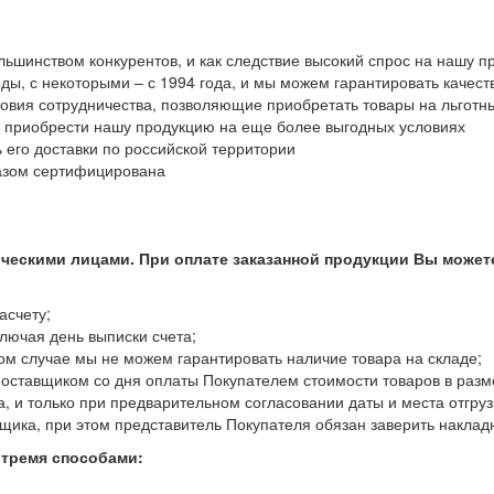
ьшинством конкурентов, и как следствие высокий спрос на нашу п
ы, с некоторыми – с 1994 года, и мы можем гарантировать качес
овия сотрудничества, позволяющие приобретать товары на льготн
 приобрести нашу продукцию на еще более выгодных условиях
 его доставки по российской территории
азом сертифицирована
ическими лицами. При оплате заказанной продукции Вы може
асчету;
ключая день выписки счета;
ом случае мы не можем гарантировать наличие товара на складе;
Поставщиком со дня оплаты Покупателем стоимости товаров в разм
 и только при предварительном согласовании даты и места отгруз
щика, при этом представитель Покупателя обязан заверить наклад
 тремя способами: