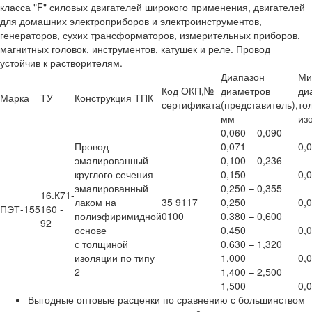
класса "F" силовых двигателей широкого применения, двигателей
для домашних электроприборов и электроинструментов,
генераторов, сухих трансформаторов, измерительных приборов,
магнитных головок, инструментов, катушек и реле. Провод
устойчив к растворителям.
Диапазон
Ми
Код ОКП,№
диаметров
ди
Марка
ТУ
Конструкция ТПК
сертификата
(представитель),
то
мм
из
0,060 – 0,090
Провод
0,071
0,
эмалированный
0,100 – 0,236
круглого сечения
0,150
0,
эмалированный
0,250 – 0,355
16.К71-
лаком на
35 9117
0,250
0,
ПЭТ-155
160 -
полиэфиримидной
0100
0,380 – 0,600
92
основе
0,450
0,
с толщиной
0,630 – 1,320
изоляции по типу
1,000
0,
2
1,400 – 2,500
1,500
0,
Выгодные оптовые расценки по сравнению с большинством