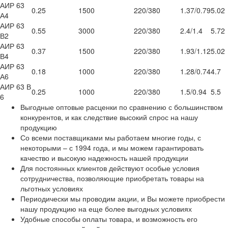
АИР 63
0.25
1500
220/380
1.37/0.79
5.02
А4
АИР 63
0.55
3000
220/380
2.4/1.4
5.72
В2
АИР 63
0.37
1500
220/380
1.93/1.12
5.02
В4
АИР 63
0.18
1000
220/380
1.28/0.74
4.7
А6
АИР 63 В
0.25
1000
220/380
1.5/0.94
5.5
6
Выгодные оптовые расценки по сравнению с большинством
конкурентов, и как следствие высокий спрос на нашу
продукцию
Со всеми поставщиками мы работаем многие годы, с
некоторыми – с 1994 года, и мы можем гарантировать
качество и высокую надежность нашей продукции
Для постоянных клиентов действуют особые условия
сотрудничества, позволяющие приобретать товары на
льготных условиях
Периодически мы проводим акции, и Вы можете приобрести
нашу продукцию на еще более выгодных условиях
Удобные способы оплаты товара, и возможность его