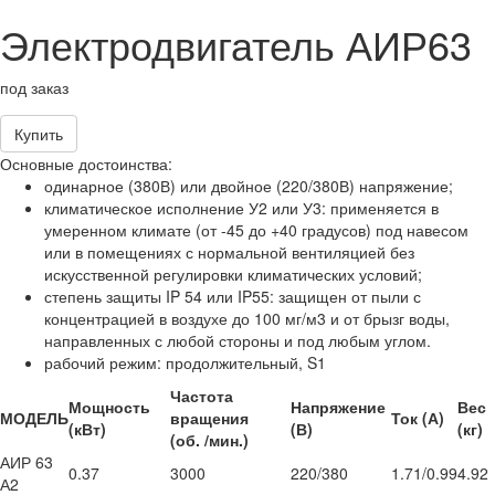
Электродвигатель АИР63
под заказ
Купить
Основные достоинства:
одинарное (380В) или двойное (220/380В) напряжение;
климатическое исполнение У2 или У3: применяется в
умеренном климате (от -45 до +40 градусов) под навесом
или в помещениях с нормальной вентиляцией без
искусственной регулировки климатических условий;
степень защиты IP 54 или IP55: защищен от пыли с
концентрацией в воздухе до 100 мг/м3 и от брызг воды,
направленных с любой стороны и под любым углом.
рабочий режим: продолжительный, S1
Частота
Мощность
Напряжение
Вес
МОДЕЛЬ
вращения
Ток (А)
(кВт)
(В)
(кг)
(об. /мин.)
АИР 63
0.37
3000
220/380
1.71/0.99
4.92
А2